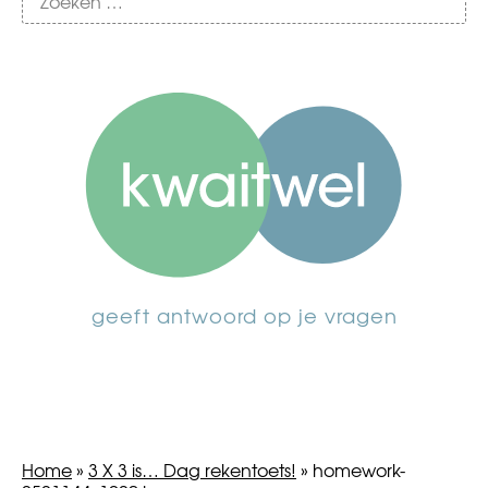
geeft antwoord op je vragen
Home
»
3 X 3 is… Dag rekentoets!
»
homework-