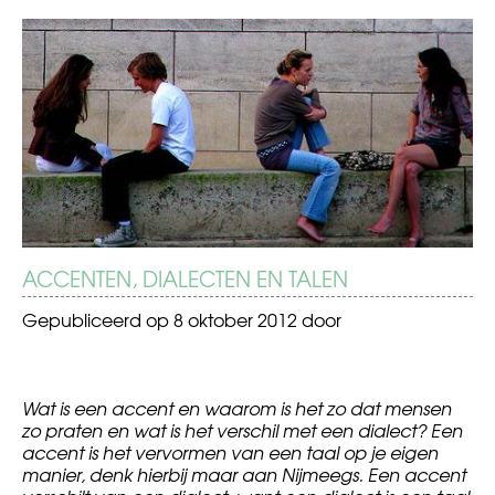
BERICHT
Nominaties
De
Televizier-
betrouwbaarheid
NAVIGATIE
Ring
van
2012
internet
bekend
ACCENTEN, DIALECTEN EN TALEN
Gepubliceerd op
8 oktober 2012
door
Wat is een accent en waarom is het zo dat mensen
zo praten en wat is het verschil met een dialect? Een
accent is het vervormen van een taal op je eigen
manier, denk hierbij maar aan Nijmeegs.
E
en accent