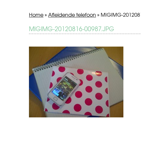
Home
»
Afleidende telefoon
»
MIGIMG-2012081
BERICHT
MIGIMG-20120816-00987.JPG
Afleidende
telefoon
NAVIGATIE