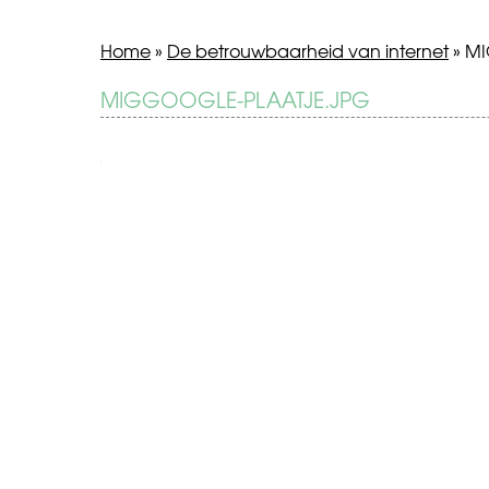
Home
»
De betrouwbaarheid van internet
»
MI
BERICHT
MIGGOOGLE-PLAATJE.JPG
De
betrouwbaarheid
NAVIGATIE
van
internet