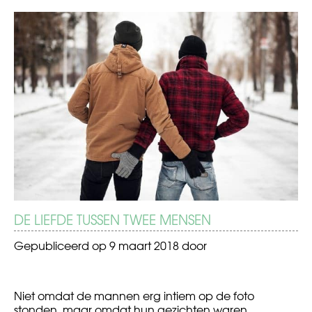
BERICHT
Een
Ongewild
weekend
op
NAVIGATIE
in
een
Berlijn
pornowebsite
DE LIEFDE TUSSEN TWEE MENSEN
Gepubliceerd op
9 maart 2018
door
Niet omdat de mannen erg intiem op de foto
stonden, maar omdat hun gezichten waren