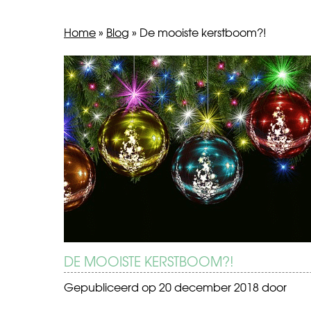
Home
»
Blog
»
De mooiste kerstboom?!
BERICHT
Niet
Top
de
10
NAVIGATIE
Enige!
mooiste
Kerststeden
DE MOOISTE KERSTBOOM?!
Gepubliceerd op
20 december 2018
door