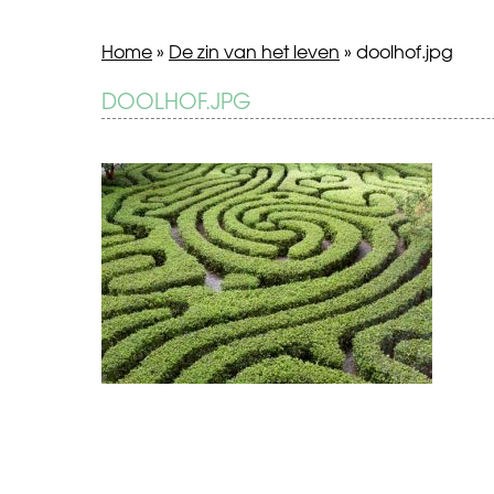
Home
»
De zin van het leven
»
doolhof.jpg
BERICHT
DOOLHOF.JPG
De
zin
NAVIGATIE
van
het
leven