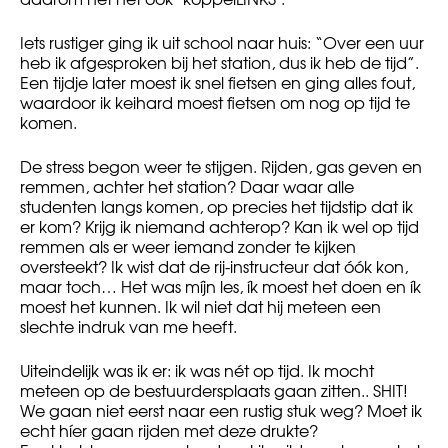
Iets rustiger ging ik uit school naar huis: “Over een uur
heb ik afgesproken bij het station, dus ik heb de tijd”.
Een tijdje later moest ik snel fietsen en ging alles fout,
waardoor ik keihard moest fietsen om nog op tijd te
komen.
De stress begon weer te stijgen. Rijden, gas geven en
remmen, achter het station? Daar waar alle
studenten langs komen, op precies het tijdstip dat ik
er kom? Krijg ik niemand achterop? Kan ik wel op tijd
remmen als er weer iemand zonder te kijken
oversteekt? Ik wist dat de rij-instructeur dat óók kon,
maar toch… Het was míjn les, ík moest het doen en ík
moest het kunnen. Ik wil niet dat hij meteen een
slechte indruk van me heeft.
Uiteindelijk was ik er: ik was nét op tijd. Ik mocht
meteen op de bestuurdersplaats gaan zitten.. SHIT!
We gaan niet eerst naar een rustig stuk weg? Moet ik
echt híer gaan rijden met deze drukte?