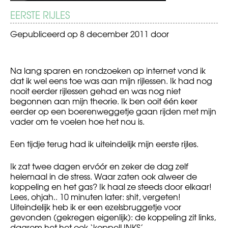
EERSTE RIJLES
Gepubliceerd op
8 december 2011
door
Na lang sparen en rondzoeken op internet vond ik
dat ik wel eens toe was aan mijn rijlessen. Ik had nog
nooit eerder rijlessen gehad en was nog niet
begonnen aan mijn theorie. Ik ben ooit één keer
eerder op een boerenweggetje gaan rijden met mijn
vader om te voelen hoe het nou is.
Een tijdje terug had ik uiteindelijk mijn eerste rijles.
Ik zat twee dagen ervóór en zeker de dag zelf
helemaal in de stress. Waar zaten ook alweer de
koppeling en het gas? Ik haal ze steeds door elkaar!
Lees, ohjah.. 10 minuten later: shit, vergeten!
Uiteindelijk heb ik er een ezelsbruggetje voor
gevonden (gekregen eigenlijk): de koppeling zit links,
daarom het het ook ‘koppelLINKS’.