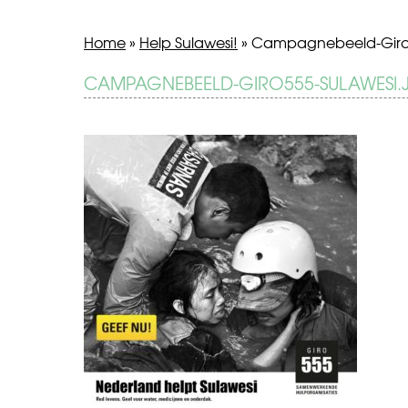
Home
»
Help Sulawesi!
»
Campagnebeeld-Giro5
BERICHT
CAMPAGNEBEELD-GIRO555-SULAWESI.
Help
Sulawesi!
NAVIGATIE