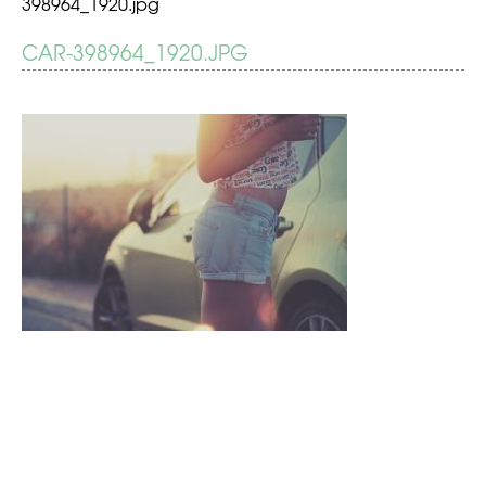
398964_1920.jpg
BERICHT
CAR-398964_1920.JPG
Is
kontje
NAVIGATIE
knijpen
verboden?