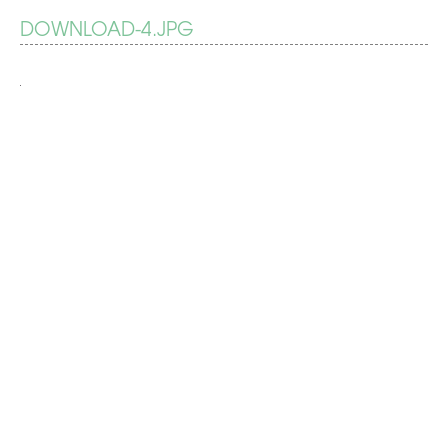
BERICHT
DOWNLOAD-4.JPG
Je
suis
NAVIGATIE
Charlie