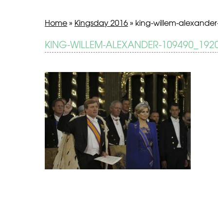
Home
»
Kingsday 2016
»
king-willem-alexande
BERICHT
KING-WILLEM-ALEXANDER-109490_192
Kingsday
2016
NAVIGATIE