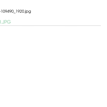
r-109490_1920.jpg
0.JPG