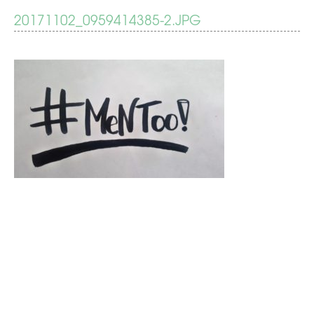
BERICHT
20171102_0959414385-2.JPG
#MenToo
NAVIGATIE