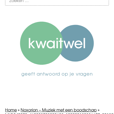
geeft antwoord op je vragen
Home
»
Noxorion – Muziek met een boodschap
»