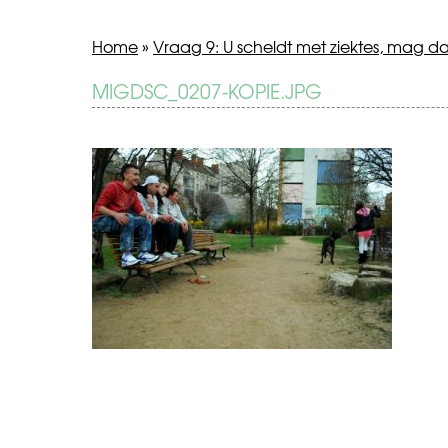
Home
»
Vraag 9: U scheldt met ziektes, mag d
BERICHT
MIGDSC_0207-KOPIE.JPG
Vraag
9:
NAVIGATIE
U
scheldt
met
ziektes,
mag
dat?