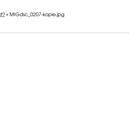
at?
»
MIGdsc_0207-kopie.jpg