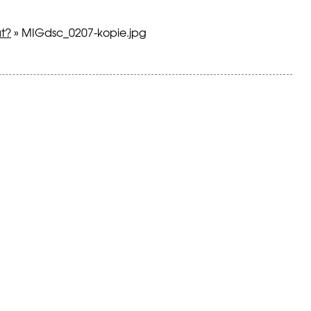
at?
»
MIGdsc_0207-kopie.jpg