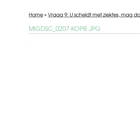
Home
»
Vraag 9: U scheldt met ziektes, mag d
BERICHT
MIGDSC_0207-KOPIE.JPG
Vraag
9:
NAVIGATIE
U
scheldt
met
ziektes,
mag
dat?