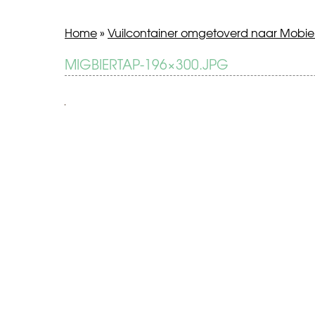
Home
»
Vuilcontainer omgetoverd naar Mobiel
BERICHT
MIGBIERTAP-196×300.JPG
Vuilcontainer
omgetoverd
NAVIGATIE
naar
Mobiele
biertap!