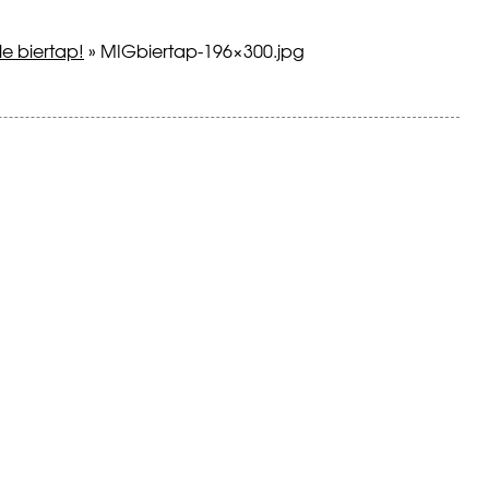
e biertap!
»
MIGbiertap-196×300.jpg