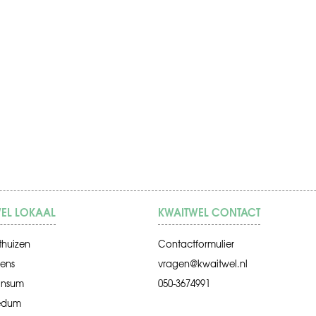
EL LOKAAL
KWAITWEL CONTACT
thuizen
Contactformulier
ens
vragen@kwaitwel.nl
insum
050-3674991
edum