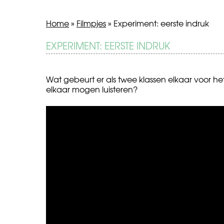
Home
»
Filmpjes
»
Experiment: eerste indruk
BERICHT
EXPERIMENT: EERSTE INDRUK
Sneeuwpret
Experiment:
porties
NAVIGATIE
van
100
Wat gebeurt er als twee klassen elkaar voor het
calorieën
elkaar mogen luisteren?