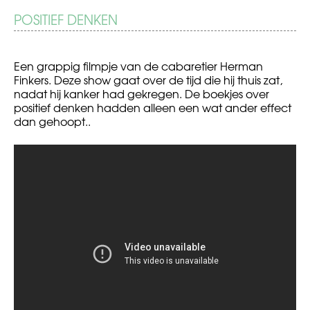
BERICHT
POSITIEF DENKEN
Het
De
solliciteren
10
NAVIGATIE
van
raarste
NU
verslavingen
Een grappig filmpje van de cabaretier Herman
Finkers. Deze show gaat over de tijd die hij thuis zat,
nadat hij kanker had gekregen. De boekjes over
positief denken hadden alleen een wat ander effect
dan gehoopt..