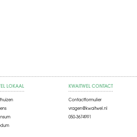
EL LOKAAL
KWAITWEL CONTACT
thuizen
Contactformulier
ens
vragen@kwaitwel.nl
insum
050-3674991
edum