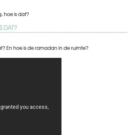
 hoe is dat?
S DAT?
at? En hoe is de ramadan in de ruimte?