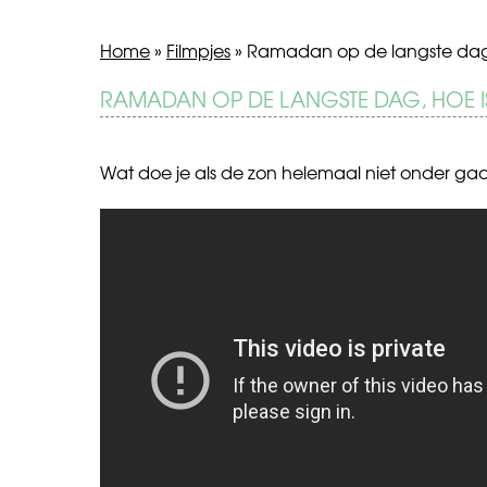
Home
»
Filmpjes
»
Ramadan op de langste dag,
BERICHT
RAMADAN OP DE LANGSTE DAG, HOE I
Hoe
Waarom
ver
is
NAVIGATIE
kunnen
de
we
wifi
Wat doe je als de zon helemaal niet onder ga
gaan?
in
de
trein
sloom?