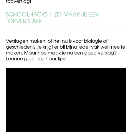
topverslag!
BERICHT
SCHOOLHACKS | ZO MAAK JE EEN
De
Alcohol
straat
&
NAVIGATIE
TOPVERSLAG!
op
jongeren:
over
animatie
seksuele
van
Verslagen maken: of het nu is voor biologie of
intimidatie
Jellinek
geschiedenis, je krijgt er bij bijna ieder vak wel mee te
maken. Maar hoe maak je nu een goed verslag?
Leanne geeft jou haar tips!