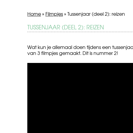
Home
»
Filmpjes
»
Tussenjaar (deel 2): reizen
BERICHT
TUSSENJAAR (DEEL 2): REIZEN
Fighting4Power
Jongeren
beginnen
NAVIGATIE
later
aan
Wat kun je allemaal doen tijdens een tussenjaa
seks
van 3 filmpjes gemaakt. Dit is nummer 2!