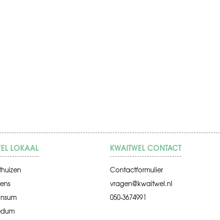
EL LOKAAL
KWAITWEL CONTACT
thuizen
Contactformulier
ens
vragen@kwaitwel.nl
insum
050-3674991
edum