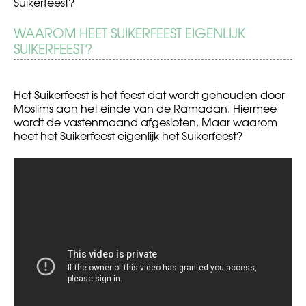
Suikerfeest?
BERICHT
WAAROM HEET SUIKERFEEST EIGENLIJK
Jongeren
LHBT:
beginnen
Coming
NAVIGATIE
SUIKERFEEST?
later
out
aan
seks
Het Suikerfeest is het feest dat wordt gehouden door
Moslims aan het einde van de Ramadan. Hiermee
wordt de vastenmaand afgesloten. Maar waarom
heet het Suikerfeest eigenlijk het Suikerfeest?