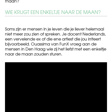
maan?
BERICHT
WIE KRIJGT EEN ENKELTJE NAAR DE MAAN?
Wie
Waarom
is
pesten
NAVIGATIE
Cupido?
mensen?
Soms zijn er mensen in je leven die je liever helemaal
niet meer zou zien of spreken. Je docent Nederlands,
een vervelende ex of die ene artiest die jou irriteert
bijvoorbeeld. Ouassima van FunX vroeg aan de
mensen in Den Haag wie zij het liefst met een enkeltje
naar de maan zouden sturen.