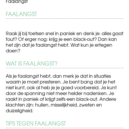
Faalangst
BERICHT
FAALANGST
Alcohol
Pesten
in
op
NAVIGATIE
het
school
verkeer
Raak jij bij toetsen snel in paniek en denk je: alles gaat
fout? Of erger nog: krijg je een black-out? Dan kan
het zijn dat je faalangst hebt. Wat kun je ertegen
doen?
WAT IS FAALANGST?
Als je faalangst hebt, dan merk je dat in situaties
waarin je moet presteren. Je bent bang dat je het
niet kunt, ook al heb je je goed voorbereid. Je kunt
door de spanning niet meer helder nadenken. Je
raakt in paniek of krijgt zelfs een black-out. Andere
klachten zijn: huilen, misselijkheid, zweten en
duizeligheid.
TIPS TEGEN FAALANGST