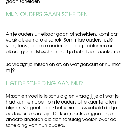
gaan scheiden
BERICHT
MIJN OUDERS GAAN SCHEIDEN
Drugs
Als
iemand
NAVIGATIE
doodgaat
Als je ouders uit elkaar gaan of scheiden, komt dat
vaak als een grote schok. Sommige ouders ruziën
veel, terwijl andere ouders zonder problemen uit
elkaar gaan. Misschien had je het al zien aankomen.
Je vraagt je misschien af: en wat gebeurt er nu met
mij?
LIGT DE SCHEIDING AAN MIJ?
Misschien voel je je schuldig en vraag jij je af wat je
had kunnen doen om je ouders bij elkaar te laten
blijven. Vergeet nooit: het is niet jouw schuld dat je
ouders uit elkaar zijn. Dit kun je ook zeggen tegen
andere kinderen die zich schuldig voelen over de
scheiding van hun ouders.