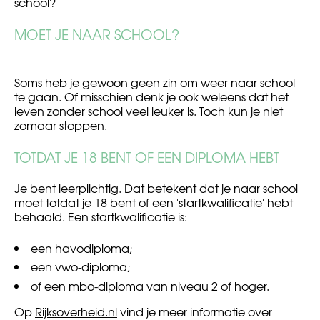
school?
BERICHT
MOET JE NAAR SCHOOL?
Lastiggevallen
Internetseks
worden
NAVIGATIE
via
internet
Soms heb je gewoon geen zin om weer naar school
te gaan. Of misschien denk je ook weleens dat het
leven zonder school veel leuker is. Toch kun je niet
zomaar stoppen.
TOTDAT JE 18 BENT OF EEN DIPLOMA HEBT
Je bent leerplichtig. Dat betekent dat je naar school
moet totdat je 18 bent of een 'startkwalificatie' hebt
behaald. Een startkwalificatie is:
een havodiploma;
een vwo-diploma;
of een mbo-diploma van niveau 2 of hoger.
Op
Rijksoverheid.nl
vind je meer informatie over