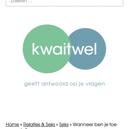
geeft antwoord op je vragen
Home
»
Relaties & Seks
»
Seks
»
Wanneer ben je toe