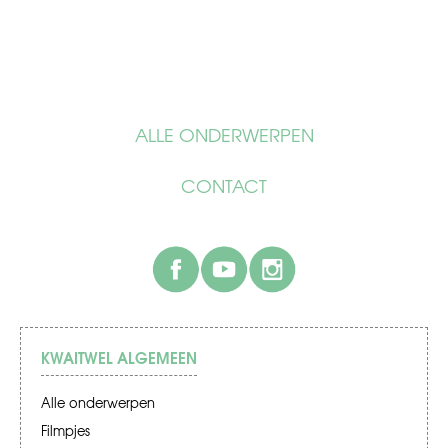
ALLE ONDERWERPEN
CONTACT
facebook
youtube
instagram
KWAITWEL ALGEMEEN
Alle onderwerpen
Filmpjes