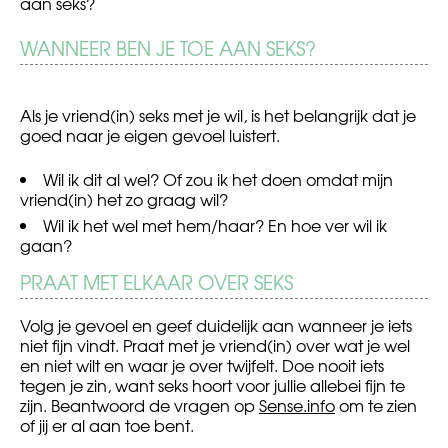
aan seks?
BERICHT
WANNEER BEN JE TOE AAN SEKS?
Wat
Ik
als
wil
NAVIGATIE
je
dood…
een
Als je vriend(in) seks met je wil, is het belangrijk dat je
soa
goed naar je eigen gevoel luistert.
hebt?
Wil ik dit al wel? Of zou ik het doen omdat mijn
vriend(in) het zo graag wil?
Wil ik het wel met hem/haar? En hoe ver wil ik
gaan?
PRAAT MET ELKAAR OVER SEKS
Volg je gevoel en geef duidelijk aan wanneer je iets
niet fijn vindt. Praat met je vriend(in) over wat je wel
en niet wilt en waar je over twijfelt. Doe nooit iets
tegen je zin, want seks hoort voor jullie allebei fijn te
zijn. Beantwoord de vragen op
Sense.info
om te zien
of jij er al aan toe bent.