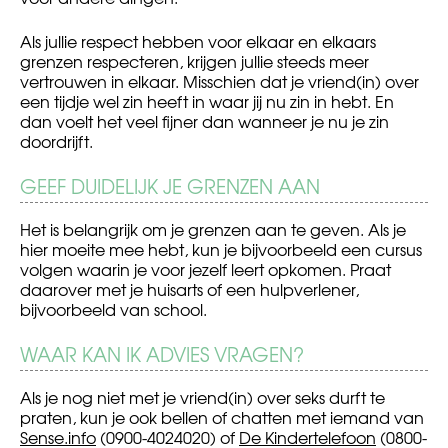
Als jullie respect hebben voor elkaar en elkaars
grenzen respecteren, krijgen jullie steeds meer
vertrouwen in elkaar. Misschien dat je vriend(in) over
een tijdje wel zin heeft in waar jij nu zin in hebt. En
dan voelt het veel fijner dan wanneer je nu je zin
doordrijft.
GEEF DUIDELIJK JE GRENZEN AAN
Het is belangrijk om je grenzen aan te geven. Als je
hier moeite mee hebt, kun je bijvoorbeeld een cursus
volgen waarin je voor jezelf leert opkomen. Praat
daarover met je huisarts of een hulpverlener,
bijvoorbeeld van school.
WAAR KAN IK ADVIES VRAGEN?
Als je nog niet met je vriend(in) over seks durft te
praten, kun je ook bellen of chatten met iemand van
Sense.info
(0900-4024020) of
De Kindertelefoon
(0800-