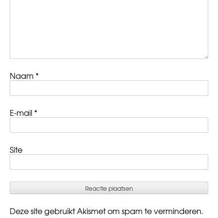
Naam
*
E-mail
*
Site
Deze site gebruikt Akismet om spam te verminderen.