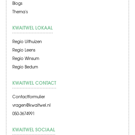
Blogs
Thema's
KWAITWEL LOKAAL
Regio Uithuizen
Regio Leens
Regio Winsum
Regio Bedum
KWAITWEL CONTACT
Contactformulier
vragen@kwaitwel.nl
050-3674991
KWAITWEL SOCIAAL