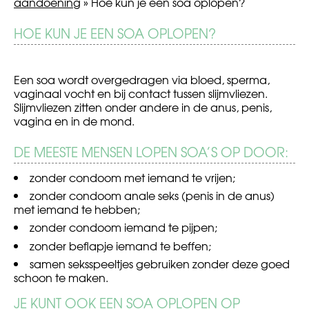
aandoening
»
Hoe kun je een soa oplopen?
BERICHT
HOE KUN JE EEN SOA OPLOPEN?
Spijbelen
Zwanger,
of
NAVIGATIE
niet?
Een soa wordt overgedragen via bloed, sperma,
vaginaal vocht en bij contact tussen slijmvliezen.
Slijmvliezen zitten onder andere in de anus, penis,
vagina en in de mond.
DE MEESTE MENSEN LOPEN SOA’S OP DOOR:
zonder condoom met iemand te vrijen;
zonder condoom anale seks (penis in de anus)
met iemand te hebben;
zonder condoom iemand te pijpen;
zonder beflapje iemand te beffen;
samen seksspeeltjes gebruiken zonder deze goed
schoon te maken.
JE KUNT OOK EEN SOA OPLOPEN OP