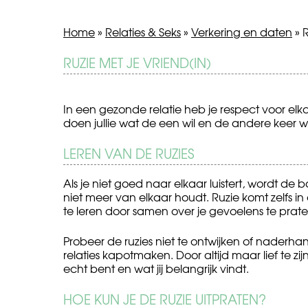
Home
»
Relaties & Seks
»
Verkering en daten
»
R
BERICHT
RUZIE MET JE VRIEND(IN)
Salaris
Examenstress
en
NAVIGATIE
minimumloon
In een gezonde relatie heb je respect voor el
doen jullie wat de een wil en de andere keer w
LEREN VAN DE RUZIES
Als je niet goed naar elkaar luistert, wordt de b
niet meer van elkaar houdt. Ruzie komt zelfs in d
te leren door samen over je gevoelens te prate
Probeer de ruzies niet te ontwijken of naderha
relaties kapotmaken. Door altijd maar lief te zij
echt bent en wat jij belangrijk vindt.
HOE KUN JE DE RUZIE UITPRATEN?