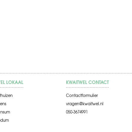
EL LOKAAL
KWAITWEL CONTACT
thuizen
Contactformulier
ens
vragen@kwaitwel.nl
insum
050-3674991
edum