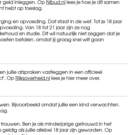
er geld inleggen. Op
Nibud.nl
lees je hoe je dit samen
cht hebt op toeslag.
rging en opvoeding. Dat staat in de wet. Tot je 18 jaar
voeding. Van 18 tot 21 jaar zijn ze nog
houd en studie. Dit wil natuurlijk niet zeggen dat je
 moeten betalen, omdat jij graag snel wilt gaan
 jullie afspraken vastleggen in een officieel
ct'. Op
Rijksoverheid.nl
lees je hier meer over.
uwen. Bijvoorbeeld omdat jullie een kind verwachten.
zag.
 trouwen. Ben je als minderjarige getrouwd in het
geldig als jullie allebei 18 jaar zijn geworden. Op