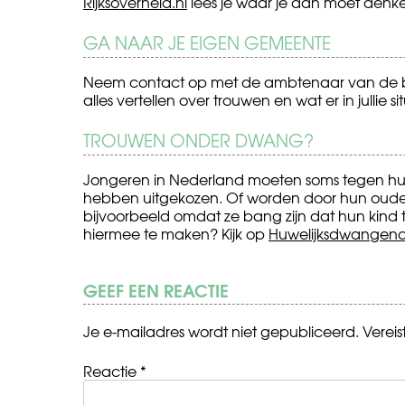
Rijksoverheid.nl
lees je waar je aan moet denken
GA NAAR JE EIGEN GEMEENTE
Neem contact op met de ambtenaar van de burge
alles vertellen over trouwen en wat er in jullie
TROUWEN ONDER DWANG?
Jongeren in Nederland moeten soms tegen hun
hebben uitgekozen. Of worden door hun ouder
bijvoorbeeld omdat ze bang zijn dat hun kind t
hiermee te maken? Kijk op
Huwelijksdwangenac
GEEF EEN REACTIE
Je e-mailadres wordt niet gepubliceerd.
Verei
Reactie
*