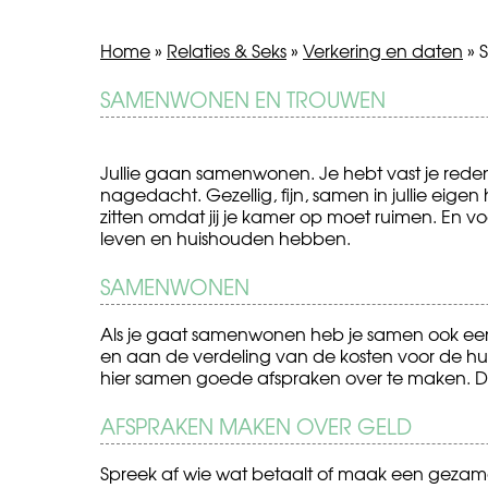
Home
»
Relaties & Seks
»
Verkering en daten
»
BERICHT
SAMENWONEN EN TROUWEN
Met
Dip
je
of
NAVIGATIE
ouders
depressie?
over
Jullie gaan samenwonen. Je hebt vast je re
seks
nagedacht. Gezellig, fijn, samen in jullie eige
praten
zitten omdat jij je kamer op moet ruimen. En v
leven en huishouden hebben.
SAMENWONEN
Als je gaat samenwonen heb je samen ook een 
en aan de verdeling van de kosten voor de hu
hier samen goede afspraken over te maken. D
AFSPRAKEN MAKEN OVER GELD
Spreek af wie wat betaalt of maak een gezame