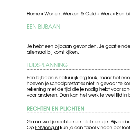
Home
»
Wonen, Werken & Geld
»
Werk
»
Een b
BERICHT
EEN BIJBAAN
Spermadonor
Radicalisering
zoeken
NAVIGATIE
Je hebt een bijbaan gevonden. Je gaat eindeli
allemaal bij komt kijken.
TIJDSPLANNING
Een bijbaan is natuurlijk erg leuk, maar het ne
hoeven je schoolprestaties niet in gevaar te 
rekening met de tijd die je nodig hebt voor sc
voor anderen. Dan kan het werk te veel tijd i
RECHTEN EN PLICHTEN
Ga na wat je rechten en plichten zijn. Bijvoor
Op
FNVjong.nl
kun je een tabel vinden per leef