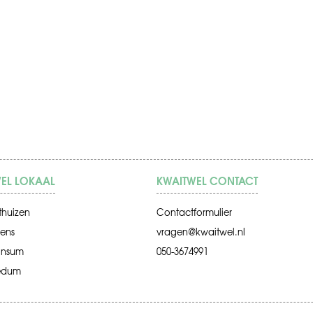
EL LOKAAL
KWAITWEL CONTACT
thuizen
Contactformulier
ens
vragen@kwaitwel.nl
insum
050-3674991
edum