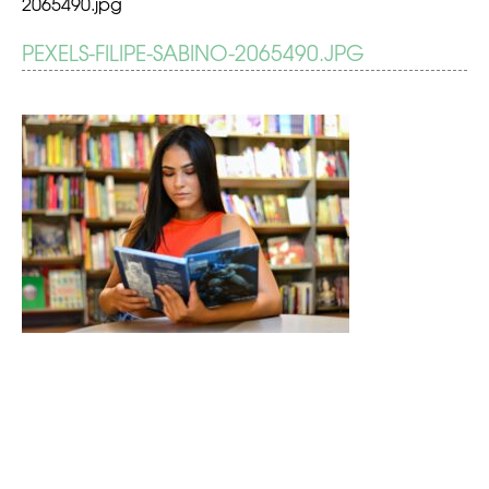
2065490.jpg
BERICHT
PEXELS-FILIPE-SABINO-2065490.JPG
Handig
leren
NAVIGATIE