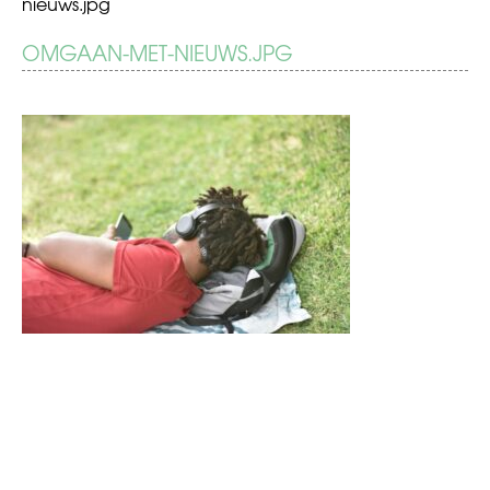
nieuws.jpg
BERICHT
OMGAAN-MET-NIEUWS.JPG
Omgaan
met
NAVIGATIE
het
nieuws