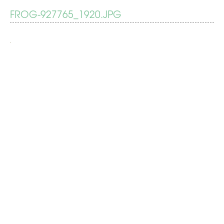
BERICHT
FROG-927765_1920.JPG
1
april.
NAVIGATIE
Kikker
in
je
bil