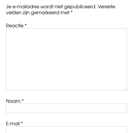
Je e-mailadres wordt niet gepubliceerd.
Vereiste
velden zijn gemarkeerd met
*
Reactie
*
Naam
*
E-mail
*