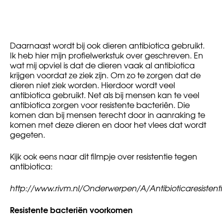
Daarnaast wordt bij ook dieren antibiotica gebruikt.
Ik heb hier mijn profielwerkstuk over geschreven. En
wat mij opviel is dat de dieren vaak al antibiotica
krijgen voordat ze ziek zijn. Om zo te zorgen dat de
dieren niet ziek worden. Hierdoor wordt veel
antibiotica gebruikt. Net als bij mensen kan te veel
antibiotica zorgen voor resistente bacteriën. Die
komen dan bij mensen terecht door in aanraking te
komen met deze dieren en door het vlees dat wordt
gegeten.
Kijk ook eens naar dit filmpje over resistentie tegen
antibiotica:
http://www.rivm.nl/Onderwerpen/A/Antibioticaresistenti
Resistente bacteriën voorkomen