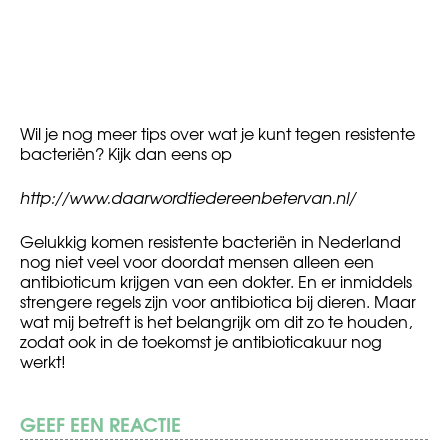
Wil je nog meer tips over wat je kunt tegen resistente
bacteriën? Kijk dan eens op
http://www.daarwordtiedereenbetervan.nl/
Gelukkig komen resistente bacteriën in Nederland
nog niet veel voor doordat mensen alleen een
antibioticum krijgen van een dokter. En er inmiddels
strengere regels zijn voor antibiotica bij dieren. Maar
wat mij betreft is het belangrijk om dit zo te houden,
zodat ook in de toekomst je antibioticakuur nog
werkt!
GEEF EEN REACTIE