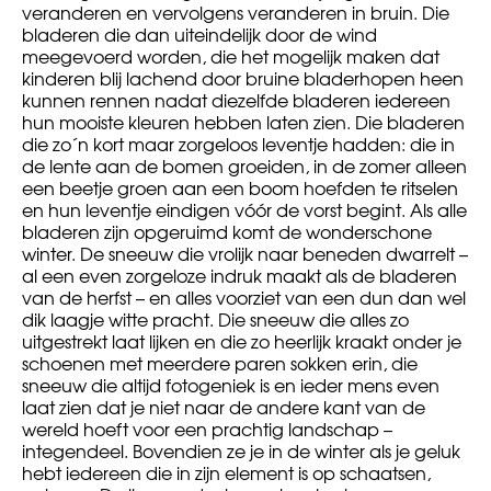
veranderen en vervolgens veranderen in bruin. Die
bladeren die dan uiteindelijk door de wind
meegevoerd worden, die het mogelijk maken dat
kinderen blij lachend door bruine bladerhopen heen
kunnen rennen nadat diezelfde bladeren iedereen
hun mooiste kleuren hebben laten zien. Die bladeren
die zo´n kort maar zorgeloos leventje hadden: die in
de lente aan de bomen groeiden, in de zomer alleen
een beetje groen aan een boom hoefden te ritselen
en hun leventje eindigen vóór de vorst begint. Als alle
bladeren zijn opgeruimd komt de wonderschone
winter. De sneeuw die vrolijk naar beneden dwarrelt –
al een even zorgeloze indruk maakt als de bladeren
van de herfst – en alles voorziet van een dun dan wel
dik laagje witte pracht. Die sneeuw die alles zo
uitgestrekt laat lijken en die zo heerlijk kraakt onder je
schoenen met meerdere paren sokken erin, die
sneeuw die altijd fotogeniek is en ieder mens even
laat zien dat je niet naar de andere kant van de
wereld hoeft voor een prachtig landschap –
integendeel. Bovendien ze je in de winter als je geluk
hebt iedereen die in zijn element is op schaatsen,