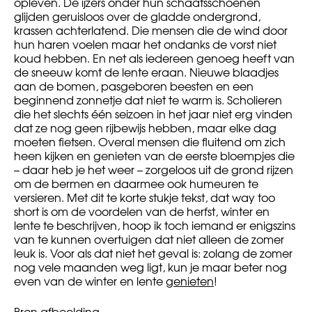
opleven. De ijzers onder hun schaatsschoenen
glijden geruisloos over de gladde ondergrond,
krassen achterlatend. Die mensen die de wind door
hun haren voelen maar het ondanks de vorst niet
koud hebben. En net als iedereen genoeg heeft van
de sneeuw komt de lente eraan. Nieuwe blaadjes
aan de bomen, pasgeboren beesten en een
beginnend zonnetje dat niet te warm is. Scholieren
die het slechts één seizoen in het jaar niet erg vinden
dat ze nog geen rijbewijs hebben, maar elke dag
moeten fietsen. Overal mensen die fluitend om zich
heen kijken en genieten van de eerste bloempjes die
– daar heb je het weer – zorgeloos uit de grond rijzen
om de bermen en daarmee ook humeuren te
versieren. Met dit te korte stukje tekst, dat way too
short is om de voordelen van de herfst, winter en
lente te beschrijven, hoop ik toch iemand er enigszins
van te kunnen overtuigen dat niet alleen de zomer
leuk is. Voor als dat niet het geval is: zolang de zomer
nog vele maanden weg ligt, kun je maar beter nog
even van de winter en lente
genieten
!
Bron afbeelding