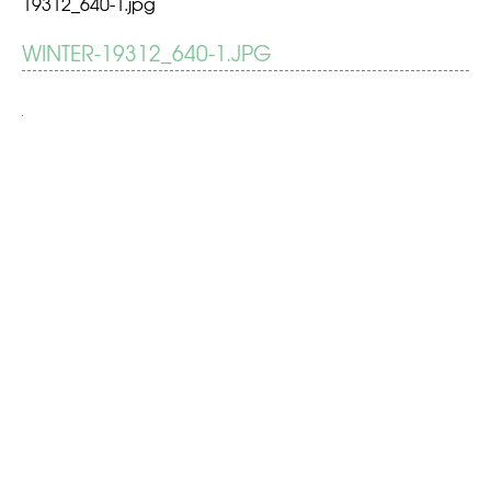
19312_640-1.jpg
BERICHT
WINTER-19312_640-1.JPG
Besneeuwd
het
NAVIGATIE
nieuwe
jaar
in