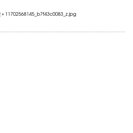
t
»
11702568145_b7f43c0083_z.jpg