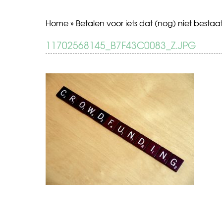
Home
»
Betalen voor iets dat (nog) niet bestaa
BERICHT
11702568145_B7F43C0083_Z.JPG
Betalen
voor
NAVIGATIE
iets
dat
(nog)
niet
bestaat