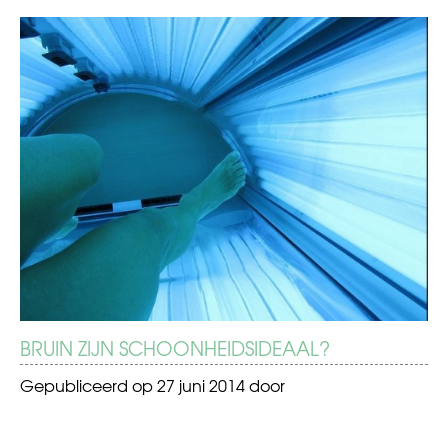
BERICHT
Laatste
Onzichtbare
stagedag
beperking
NAVIGATIE
BRUIN ZIJN SCHOONHEIDSIDEAAL?
Gepubliceerd op
27 juni 2014
door