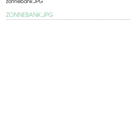
zonnebank.JPG
BERICHT
ZONNEBANK.JPG
Bruin
zijn
NAVIGATIE
schoonheidsideaal?