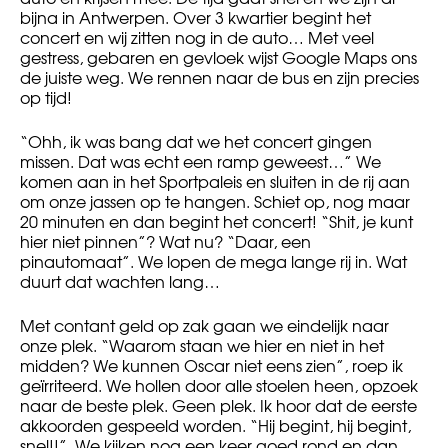
bijna in Antwerpen. Over 3 kwartier begint het
concert en wij zitten nog in de auto… Met veel
gestress, gebaren en gevloek wijst Google Maps ons
de juiste weg. We rennen naar de bus en zijn precies
op tijd!
“Ohh, ik was bang dat we het concert gingen
missen. Dat was echt een ramp geweest…” We
komen aan in het Sportpaleis en sluiten in de rij aan
om onze jassen op te hangen. Schiet op, nog maar
20 minuten en dan begint het concert! “Shit, je kunt
hier niet pinnen”? Wat nu? “Daar, een
pinautomaat”. We lopen de mega lange rij in. Wat
duurt dat wachten lang…
Met contant geld op zak gaan we eindelijk naar
onze plek. “Waarom staan we hier en niet in het
midden? We kunnen Oscar niet eens zien”, roep ik
geïrriteerd. We hollen door alle stoelen heen, opzoek
naar de beste plek. Geen plek. Ik hoor dat de eerste
akkoorden gespeeld worden. “Hij begint, hij begint,
snel!!”. We kijken nog een keer goed rond en dan