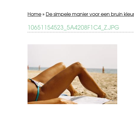
Home
»
De simpele manier voor een bruin kleur
BERICHT
10651154523_5A4208F1C4_Z.JPG
De
simpele
NAVIGATIE
manier
voor
een
bruin
kleurtje