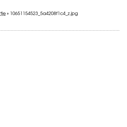
tje
»
10651154523_5a4208f1c4_z.jpg