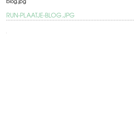
blog.jpg
BERICHT
RUN-PLAATJE-BLOG.JPG
Fit
het
NAVIGATIE
nieuwe
schooljaar
in