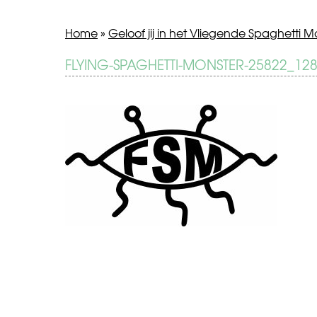
Home
»
Geloof jij in het Vliegende Spaghetti M
BERICHT
FLYING-SPAGHETTI-MONSTER-25822_12
Geloof
jij
NAVIGATIE
in
het
Vliegende
Spaghetti
Monster?