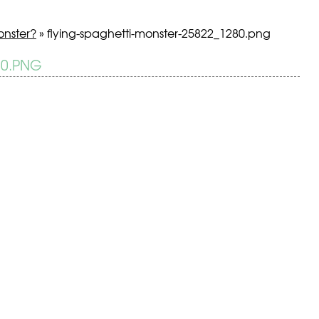
onster?
»
flying-spaghetti-monster-25822_1280.png
80.PNG