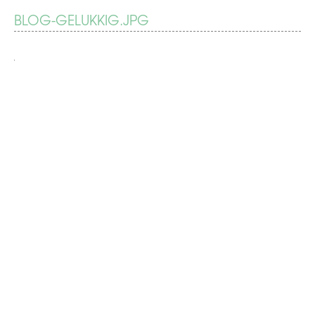
BERICHT
BLOG-GELUKKIG.JPG
Gelukkig
ben
NAVIGATIE
ik
gelukkig