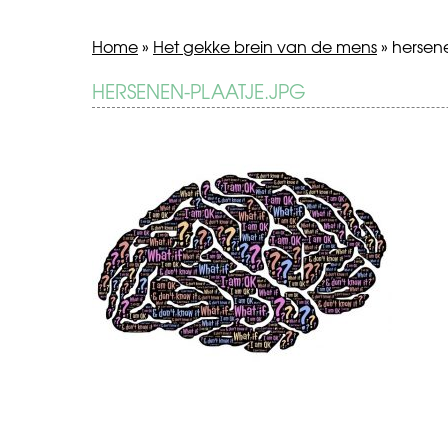
Home
»
Het gekke brein van de mens
»
hersene
BERICHT
HERSENEN-PLAATJE.JPG
Het
gekke
NAVIGATIE
brein
van
de
mens