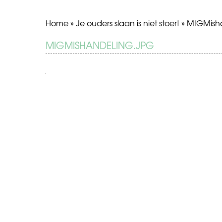
Home
»
Je ouders slaan is niet stoer!
»
MIGMisha
BERICHT
MIGMISHANDELING.JPG
Je
ouders
NAVIGATIE
slaan
is
niet
stoer!