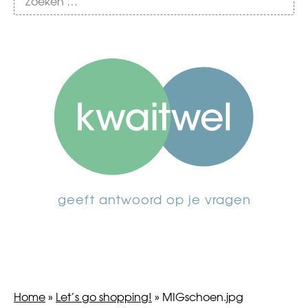
geeft antwoord op je vragen
Home
»
Let’s go shopping!
»
MIGschoen.jpg