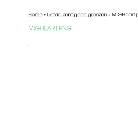
Home
»
Liefde kent geen grenzen
»
MIGHeart.
BERICHT
MIGHEART.PNG
Liefde
kent
NAVIGATIE
geen
grenzen